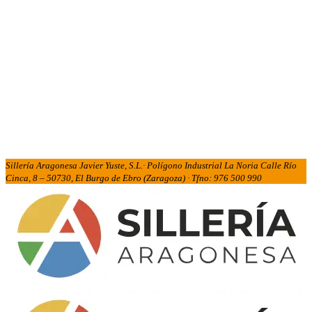
Sillería Aragonesa Javier Yuste, S.L.· Polígono Industrial La Noria Calle Río
Cinca, 8 – 50730, El Burgo de Ebro (Zaragoza) · Tfno: 976 500 990