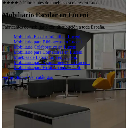
★★★★✩ Fabricantes de muebles escolares en
Luceni
Mobiliario Escolar en
Luceni
Fabricantes de mobiliario con distribución a toda España.
Mobiliario Escolar Infantil en Luceni.
Mobiliario para Bibliotecas en Luceni.
Mobiliario Colaborativo en Luceni.
Mobiliario para Comedores en Luceni.
Muebles de Laboratorio en Luceni.
Mobiliario para Ayuntamientos en Luceni.
Mobiliario para Hostelería en Luceni.
Ver productos
Ver catálogos