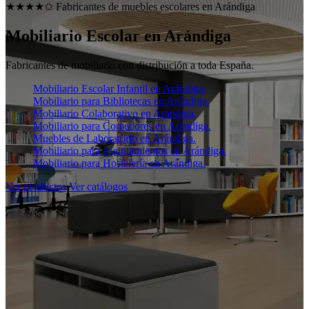
★★★★✩ Fabricantes de muebles escolares en
Arándiga
Mobiliario Escolar en
Arándiga
Fabricantes de mobiliario con distribución a toda España.
Mobiliario Escolar Infantil en Arándiga.
Mobiliario para Bibliotecas en Arándiga.
Mobiliario Colaborativo en Arándiga.
Mobiliario para Comedores en Arándiga.
Muebles de Laboratorio en Arándiga.
Mobiliario para Ayuntamientos en Arándiga.
Mobiliario para Hostelería en Arándiga.
Ver productos
Ver catálogos