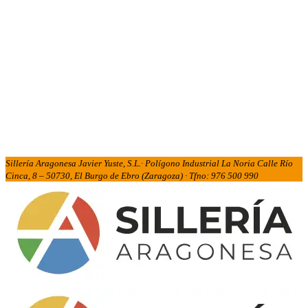
Sillería Aragonesa Javier Yuste, S.L.· Polígono Industrial La Noria Calle Río
Cinca, 8 – 50730, El Burgo de Ebro (Zaragoza) · Tfno: 976 500 990