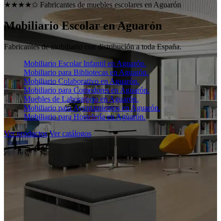
★★★★✩ Fabricantes de muebles escolares en
Aguarón
Mobiliario Escolar en
Aguarón
Fabricantes de mobiliario con distribución a toda España.
Mobiliario Escolar Infantil en Aguarón.
Mobiliario para Bibliotecas en Aguarón.
Mobiliario Colaborativo en Aguarón.
Mobiliario para Comedores en Aguarón.
Muebles de Laboratorio en Aguarón.
Mobiliario para Ayuntamientos en Aguarón.
Mobiliario para Hostelería en Aguarón.
Ver productos
Ver catálogos